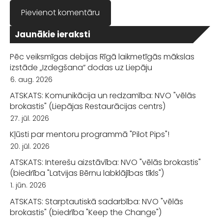
Jaunākie ieraksti
Pēc veiksmīgas debijas Rīgā laikmetīgās mākslas
izstāde „Izdegšana” dodas uz Liepāju
6. aug. 2026
ATSKATS: Komunikācija un redzamība: NVO "vēlās
brokastis" (Liepājas Restaurācijas centrs)
27. jūl. 2026
Kļūsti par mentoru programmā "Pilot Pips"!
20. jūl. 2026
ATSKATS: Interešu aizstāvība: NVO "vēlās brokastis"
(biedrība "Latvijas Bērnu labklājības tīkls")
1. jūn. 2026
ATSKATS: Starptautiskā sadarbība: NVO "vēlās
brokastis" (biedrība "Keep the Change")