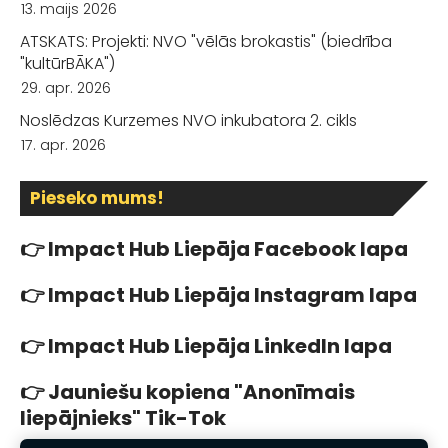
13. maijs 2026
ATSKATS: Projekti: NVO "vēlās brokastis" (biedrība
"kultūrBĀKA")
29. apr. 2026
Noslēdzas Kurzemes NVO inkubatora 2. cikls
17. apr. 2026
Pieseko mums!
👉 Impact Hub Liepāja
Facebook lapa
👉 Impact Hub Liepāja
Instagram lapa
👉
Impact Hub Liepāja
LinkedIn lapa
👉
Jauniešu kopiena
"Anonīmais
liepājnieks" Tik-Tok