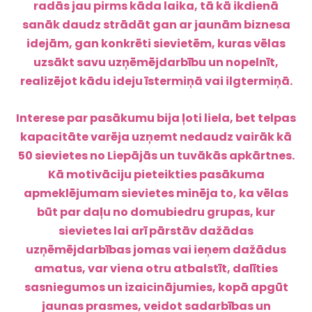
radās jau pirms kāda laika, tā kā ikdienā
sanāk daudz strādāt gan ar jaunām biznesa
idejām, gan konkrēti sievietēm, kuras vēlas
uzsākt savu uzņēmējdarbību un nopelnīt,
realizējot kādu ideju īstermiņā vai ilgtermiņā.
Interese par pasākumu bija ļoti liela, bet telpas
kapacitāte varēja uzņemt nedaudz vairāk kā
50 sievietes no Liepājās un tuvākās apkārtnes.
Kā motivāciju pieteikties pasākuma
apmeklējumam sievietes minēja to, ka vēlas
būt par daļu no domubiedru grupas, kur
sievietes lai arī pārstāv dažādas
uzņēmējdarbības jomas vai ieņem dažādus
amatus, var viena otru atbalstīt, dalīties
sasniegumos un izaicinājumies, kopā apgūt
jaunas prasmes, veidot sadarbības un