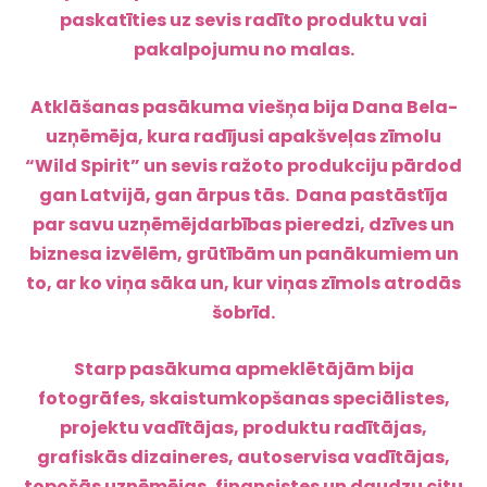
paskatīties uz sevis radīto produktu vai
pakalpojumu no malas.
Atklāšanas pasākuma viešņa bija Dana Bela-
uzņēmēja, kura radījusi apakšveļas zīmolu
“Wild Spirit” un sevis ražoto produkciju pārdod
gan Latvijā, gan ārpus tās. Dana pastāstīja
par savu uzņēmējdarbības pieredzi, dzīves un
biznesa izvēlēm, grūtībām un panākumiem un
to, ar ko viņa sāka un, kur viņas zīmols atrodās
šobrīd.
Starp pasākuma apmeklētājām bija
fotogrāfes, skaistumkopšanas speciālistes,
projektu vadītājas, produktu radītājas,
grafiskās dizaineres, autoservisa vadītājas,
topošās uzņēmējas, finansistes un daudzu citu