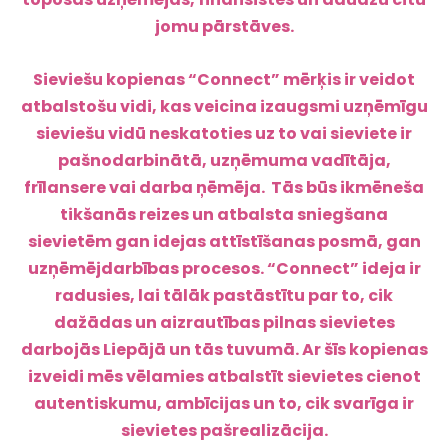
jomu pārstāves.
Sieviešu kopienas “Connect” mērķis ir veidot
atbalstošu vidi, kas veicina izaugsmi uzņēmīgu
sieviešu vidū neskatoties uz to vai sieviete ir
pašnodarbinātā, uzņēmuma vadītāja,
frīlansere vai darba ņēmēja. Tās būs ikmēneša
tikšanās reizes un atbalsta sniegšana
sievietēm gan idejas attīstīšanas posmā, gan
uzņēmējdarbības procesos. “Connect” ideja ir
radusies, lai tālāk pastāstītu par to, cik
dažādas un aizrautības pilnas sievietes
darbojās Liepājā un tās tuvumā. Ar šīs kopienas
izveidi mēs vēlamies atbalstīt sievietes cienot
autentiskumu, ambīcijas un to, cik svarīga ir
sievietes pašrealizācija.