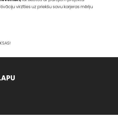
vāciju virzīties uz priekšu savu karjeras mērķu
AKSAS!
LAPU