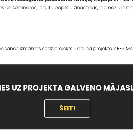
sēs un semināros, iegūtu papildu zināšanas, pieredzi un moti
āšanas izmaksas sedz projekts - dalība projektā ir BEZ M
IES UZ PROJEKTA GALVENO MĀJAS
ŠEIT!