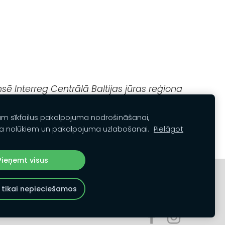
sē Interreg Centrālā Baltijas jūras reģiona
am sīkfailus pakalpojuma nodrošināšanai,
a nolūkiem un pakalpojuma uzlabošanai.
Pielāgot
Pieņemt visus
 tikai nepieciešamos