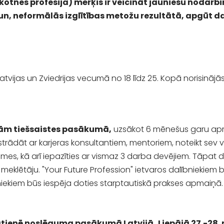
kotnes profesija) mērķis ir veicināt jauniešu nodarbi
 un, neformālās izglītības metožu rezultātā, apgūt
atvijas un Zviedrijas vecumā no 18 līdz 25. Kopā norisinājās d
ājām tiešsaistes pasākumā,
uzsākot 6 mēnešus garu apmāc
strādāt ar karjeras konsultantiem, mentoriem, noteikt sev
mes, kā arī iepazīties ar vismaz 3 darba devējiem. Tāpat da
meklētāju. "Your Future Profession" ietvaros dalībniekiem 
ībniekiem būs iespēja doties starptautiskā prakses apmaiņā.
lātienē noslēguma pasākumā Latvijā,
Liepājā 27.-28.