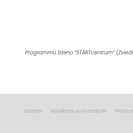
Programmu īsteno “STARTcentrum” (Zviedrija
Sazinies
Noteikumi un nosacījumi
Privātu