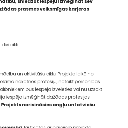
nātību, sniedzot iespēju izmēģināt sev
 dažādas prasmes veiksmīgas karjeras
ivi cikli.
ību un aktivitāšu ciklu. Projekta laikā no
 vēlamo nākotnes profesiju, noteikt personības
lībniekiem būs iespēja izvēlēties vai nu uzsākt
bija iespēja izmēģināt dažādas profesijas
Projekts norisināsies angļu un latviešu
 novembrī,
lai tīklotos ar pārējiem projekta