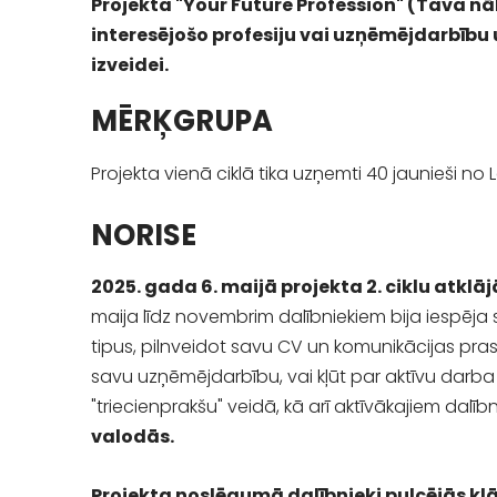
Projekta "Your Future Profession" (Tava nā
interesējošo profesiju vai uzņēmējdarbību
izveidei.
MĒRĶGRUPA
Projekta vienā ciklā tika uzņemti 40 jaunieši no L
NORISE
2025. gada 6. maijā projekta 2. ciklu atkl
maija līdz novembrim dalībniekiem bija iespēja 
tipus, pilnveidot savu CV un komunikācijas pras
savu uzņēmējdarbību, vai kļūt par aktīvu darba 
"triecienprakšu" veidā, kā arī aktīvākajiem dal
valodās.
Projekta noslēgumā dalībnieki pulcējās k