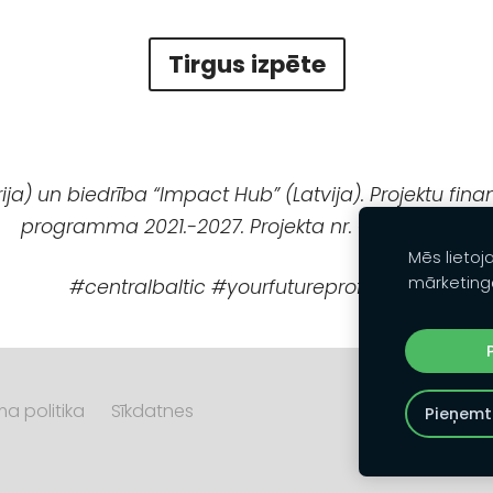
Tirgus izpēte
) un biedrība “Impact Hub” (Latvija). Projektu finan
programma 2021.-2027. Projekta nr. CB0500280.
Mēs lietoj
mārketing
#centralbaltic
#yourfutureprofession
ma politika
Sīkdatnes
Pieņemt