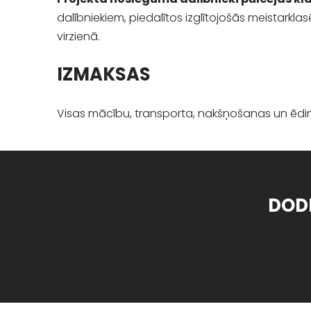
dalībniekiem, piedalītos izglītojošās meistarkla
virzienā.
IZMAKSAS
Visas mācību, transporta, nakšņošanas un ēdin
DOD