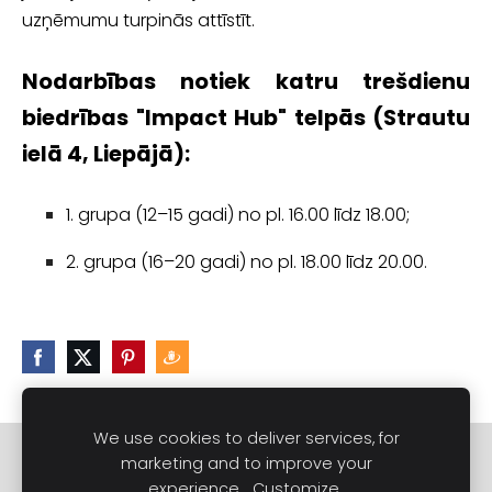
uzņēmumu turpinās attīstīt.
Nodarbības notiek katru trešdienu
biedrības "Impact Hub" telpās (Strautu
ielā 4, Liepājā):
1. grupa (12–15 gadi) no pl. 16.00 līdz 18.00;
2. grupa (16–20 gadi) no pl. 18.00 līdz 20.00.
We use cookies to deliver services, for
Sazinies
Noteikumi un nosacījumi
marketing and to improve your
experience.
Customize