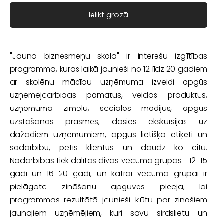
Ielikt grozā
"Jauno biznesmeņu skola" ir interešu izglītības
programma, kuras laikā jaunieši no 12 līdz 20 gadiem
ar skolēnu mācību uzņēmuma izveidi apgūs
uzņēmējdarbības pamatus, veidos produktus,
uzņēmuma zīmolu, sociālos medijus, apgūs
uzstāšanās prasmes, dosies ekskursijās uz
dažādiem uzņēmumiem, apgūs lietišķo ētiķeti un
sadarbību
, pētīs klientus un daudz ko citu.
Nodarbības tiek dalītas divās vecuma grupās -
12–15
gadi un
16–20 gadi, un katrai vecuma grupai ir
pielāgota zināšanu apguves pieeja,
lai
programmas rezultātā jaunieši kļūtu par zinošiem
jaunajiem uzņēmējiem, kuri savu sirdslietu un