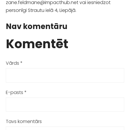
zane.feldmane@impact
hub.net
vai iesniedzot
personīgi Strautu ielā 4, Liepājā.
Nav komentāru
Komentēt
Vārds *
E-pasts *
Tavs komentārs