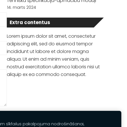
Tehniskā specifikācija-apmācību moduļi
14. marts 2024
Extra contentus
Lorem ipsum dolor sit amet, consectetur
adipiscing elit, sed do eiusmod tempor
incididunt ut labore et dolore magna
aliqua. Ut enim ad minim veniam, quis
nostrud exercitation ullamco laboris nisi ut
aliquip ex ea commodo consequat.
am sīkfailus pakalpojuma nodrošināšanai,